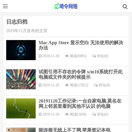
日志归档
2019年11月发布的文章
Mac App Store 显示空白 无法使用的解决
办法
2019-11-30
阅读(6985)
评论(
0
)
试图引用不存在的令牌 win10系统打开此
电脑或文件夹的时候提示
2019-11-20
阅读(17822)
评论(
0
)
20191120工作记录:一台自家电脑,莫名在
网上邻居里看到其他不认识 的电脑
2019-11-20
阅读(2626)
评论(
0
)
能连接无线上不了网,苹果笔记本电