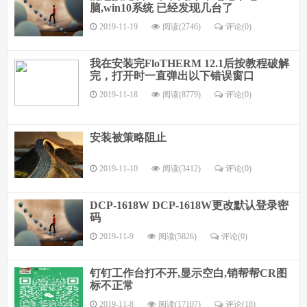
脑,win10系统 已经发现几台了
2019-11-19
阅读(2746)
评论(
0
)
我在安装完FloTHERM 12.1后按教程破解
完，打开时一直弹出以下错误窗口
2019-11-18
阅读(8779)
评论(
0
)
安装被策略阻止
2019-11-10
阅读(3412)
评论(
0
)
DCP-1618W DCP-1618W更改默认登录密
码
2019-11-9
阅读(5826)
评论(
0
)
钉钉工作台打不开,显示空白,销帮帮CR图
标不正常
2019-11-8
阅读(17107)
评论(
18
)