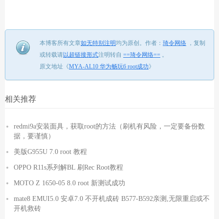
本博客所有文章
如无特别注明
均为原创。
作者：
琦令网络
，
复制
或转载请
以超链接形式
注明转自
==琦令网络==
。
原文地址《
MYA-AL10 华为畅玩6 root成功
》
相关推荐
redmi9a安装面具，获取root的方法（刷机有风险，一定要备份数
据，要谨慎）
美版G955U 7.0 root 教程
OPPO R11s系列解BL 刷Rec Root教程
MOTO Z 1650-05 8.0 root 新测试成功
mate8 EMUI5.0 安卓7.0 不开机成砖 B577-B592亲测,无限重启或不
开机救砖