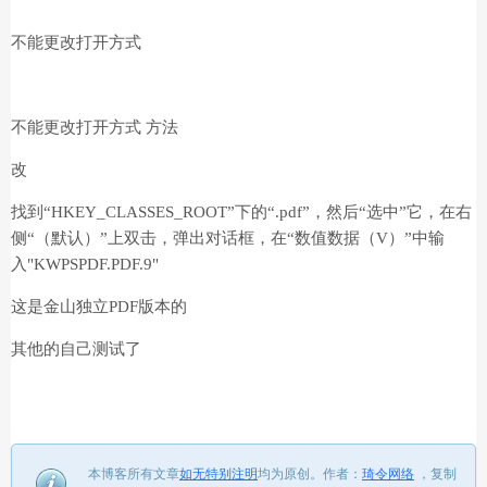
不能更改打开方式
不能更改打开方式 方法
改
找到“HKEY_CLASSES_ROOT”下的“.pdf”，然后“选中”它，在右
侧“（默认）”上双击，弹出对话框，在“数值数据（V）”中输
入
"KWPSPDF.PDF.9"
这是金山独立PDF版本的
其他的自己测试了
本博客所有文章
如无特别注明
均为原创。
作者：
琦令网络
，
复制