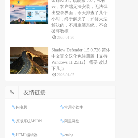
金蝶KIS云.旗舰版 7.0，私有
云，客户端无法安装，无法弹
出登录界面，今天排查了几个
小时，终于解决了，邪修大法
解决的，不用重装系统，不会
破坏数据
2026-01-20
Shadow Defender 1.5.0.726 简体
中文完全汉化免注册版【支持
Windows 11 25H2】 需要 改以
下几点
2026-01-07
友情链接
闪电腾
常用小软件
原版系统MSDN
阿里网盘
HTML编辑器
emlog