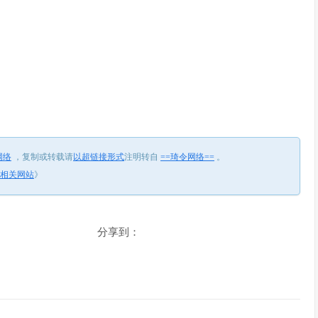
网络
，
复制或转载请
以超链接形式
注明转自
==琦令网络==
。
 相关网站
》
分享到：