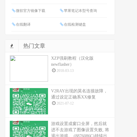
微软官方镜像下载
苹果笔记本型号查询
在线翻译
在线检测键盘
热门文章
XZP强刷教程（汉化版
newflasher）
2018-03-13
V2RAY出现的莫名连接故障，
通过设定正确系XX修复
2021-07-12
游戏设置成窗口全屏，然后就
进不去游戏了图像设置失败, 将
退出游戏。 (8876086C)持续出