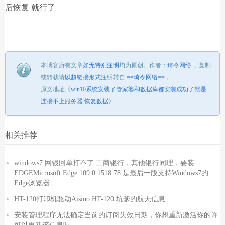
后恢复 就行了
本博客所有文章
如无特别注明
均为原创。
作者：
琦令网络
，
复制
或转载请
以超链接形式
注明转自
==琦令网络==
。
原文地址《
win10系统安装了管家婆和数据库都安装成功了就是
连接不上服务器 恢复数据
》
相关推荐
windows7 网银回单打不了 工商银行，其他银行同理，要装
EDGEMicrosoft Edge 109.0.1518.78 是最后一版支持Windows7的
Edge浏览器
HT-120打印机驱动Aisino HT-120 坑爹的航天信息
安装管理程序无法确定当前的订阅失效日期，你想重新激活你的许