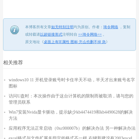
本博客所有文章
如无特别注明
均为原创。
作者：
琦令网络
，
复制
或转载请
以超链接形式
注明转自
==琦令网络==
。
原文地址《
桌面上有IE属性 图标 怎么也删不掉 急
》
相关推荐
windows10 11 开机登录账号时卡住半天不动，半天才出来账号名字
图标
访问U盘时：本次操作由于这台计算机的限制而被取消，请与您的
管理员联系
Win7安装Nvida显卡驱动，提示缺少kb4474419和kb4490628的解决
方法
应用程序无法正常启动（0xc000007b）的解决办法 另一种解决办法
excel格式与文件扩展名指定的格式不一样 右键新建没有2003excel