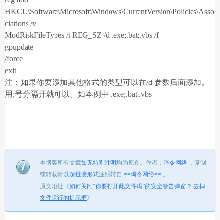
HKCU\Software\Microsoft\Windows\CurrentVersion\Policies\Asso
ciations /v
ModRiskFileTypes /t REG_SZ /d .exe;.bat;.vbs /f
gpupdate
/force
exit
注：如果你要添加其他格式的类型可以在/d 参数后面添加。
用;号分隔开就可以。如本例中 .exe;.bat;.vbs
本博客所有文章
如无特别注明
均为原创。
作者：
琦令网络
，
复制
或转载请
以超链接形式
注明转自
==琦令网络==
。
原文地址《
如何关闭“你要打开此文件吗”的安全警告弹窗？ 去掉
文件运行的提示框
》